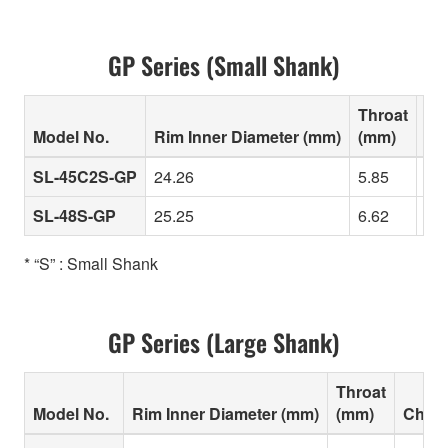
GP Series (Small Shank)
Throat
Model No.
Rim Inner Diameter (mm)
(mm)
Cha
SL-45C2S-GP
24.26
5.85
Sma
SL-48S-GP
25.25
6.62
Wel
* “S” : Small Shank
GP Series (Large Shank)
Throat
Model No.
Rim Inner Diameter (mm)
(mm)
Chara