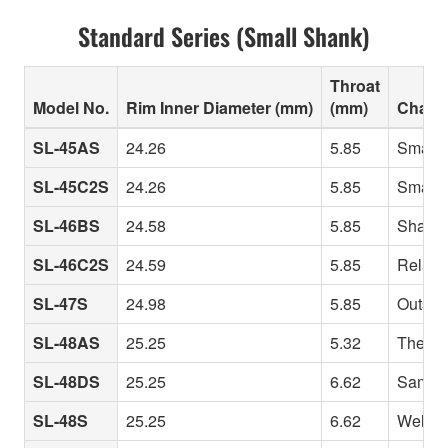
Standard Series (Small Shank)
Throat
Model No.
Rim Inner Diameter (mm)
(mm)
Charac
SL-45AS
24.26
5.85
Small i
SL-45C2S
24.26
5.85
Small i
SL-46BS
24.58
5.85
Shallow
SL-46C2S
24.59
5.85
Relativ
SL-47S
24.98
5.85
Outsta
SL-48AS
25.25
5.32
The 48 
SL-48DS
25.25
6.62
Same ri
SL-48S
25.25
6.62
Well-ba