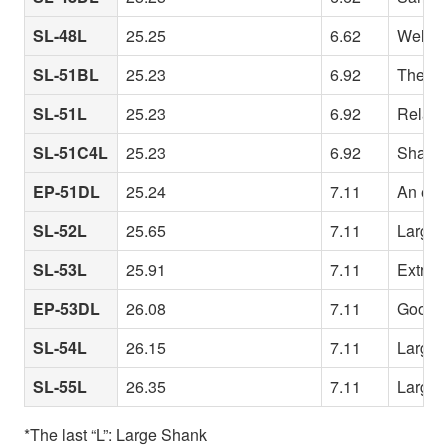
SL-48L
25.25
6.62
Well-ba
SL-51BL
25.23
6.92
The 51 
SL-51L
25.23
6.92
Relativ
SL-51C4L
25.23
6.92
Shallow
EP-51DL
25.24
7.11
An even
SL-52L
25.65
7.11
Larger 
SL-53L
25.91
7.11
Extreme
EP-53DL
26.08
7.11
Good r
SL-54L
26.15
7.11
Larger 
SL-55L
26.35
7.11
Larger 
*The last “L”: Large Shank