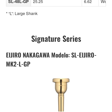
SL-48L-GP
25.25
6.62
Well-b
* “L”: Large Shank
Signature Series
EIJIRO NAKAGAWA Modelo: SL-EIJIRO-
MK2-L-GP