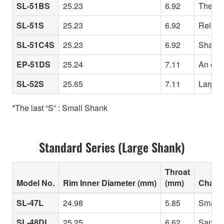
SL-51BS
25.23
6.92
The 51 
SL-51S
25.23
6.92
Relativ
SL-51C4S
25.23
6.92
Shallow
EP-51DS
25.24
7.11
An even
SL-52S
25.65
7.11
Larger 
*The last “S” : Small Shank
Standard Series (Large Shank)
Throat
Model No.
Rim Inner Diameter (mm)
(mm)
Charac
SL-47L
24.98
5.85
Smaller
SL-48DL
25.25
6.62
Same ri