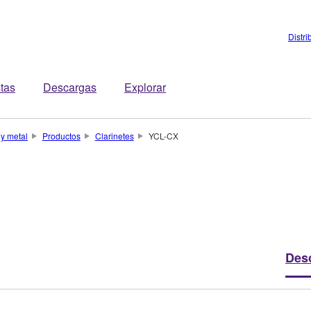
Distri
stas
Descargas
Explorar
 y metal
Productos
Clarinetes
YCL-CX
Des