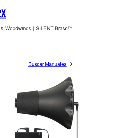
2X
s & Woodwinds｜SILENT Brass™
Buscar Manuales