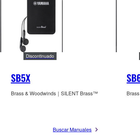
Discontinuado
SB5X
SB
Brass & Woodwinds｜SILENT Brass™
Bras
Buscar Manuales