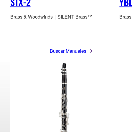
STX-2
YB
Brass & Woodwinds｜SILENT Brass™
Bras
Buscar Manuales