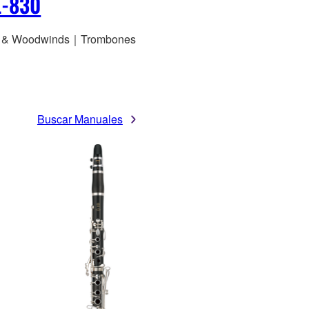
L-830
s & Woodwinds｜Trombones
Buscar Manuales