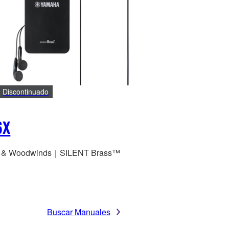
Discontinuado
6X
s & Woodwinds｜SILENT Brass™
Buscar Manuales