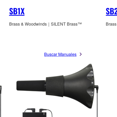
SB1X
SB
Brass & Woodwinds｜SILENT Brass™
Bras
Buscar Manuales