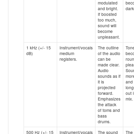
modulated
bec
and bright.
dark
If boosted
too much,
sound will
become
unpleasant.
1 kHz (+/- 15
Instrument/vocals
The outline
Ton
dB)
medium
of the audio
bec
registers.
can be
rou
made clear.
plea
Audio
Sou
sounds as if
more
it is
and
projected
long
forward.
out 
Emphasizes
mix.
the attack
of toms and
bass
drums.
500 Hz (+/- 15
Instrument/vocals
The sound
The