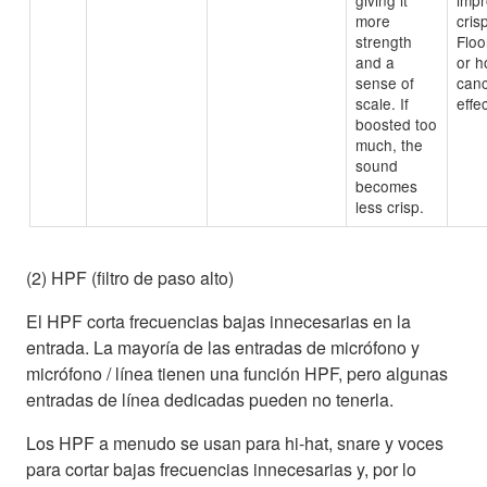
more
cris
strength
Floo
and a
or h
sense of
canc
scale. If
effec
boosted too
much, the
sound
becomes
less crisp.
(2) HPF (filtro de paso alto)
El HPF corta frecuencias bajas innecesarias en la
entrada. La mayoría de las entradas de micrófono y
micrófono / línea tienen una función HPF, pero algunas
entradas de línea dedicadas pueden no tenerla.
Los HPF a menudo se usan para hi-hat, snare y voces
para cortar bajas frecuencias innecesarias y, por lo