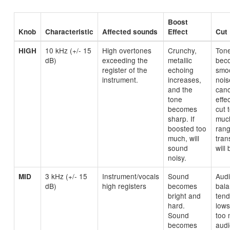
Boost
Knob
Characteristic
Affected sounds
Effect
Cut 
10 kHz (+/- 15
High overtones
Crunchy,
Ton
HIGH
dB)
exceeding the
metallic
bec
register of the
echoing
smoo
instrument.
increases,
nois
and the
canc
tone
effec
becomes
cut 
sharp. If
much
boosted too
ran
much, will
tran
sound
will 
noisy.
3 kHz (+/- 15
Instrument/vocals
Sound
Aud
MID
dB)
high registers
becomes
bal
bright and
tend
hard.
lows.
Sound
too 
becomes
audi