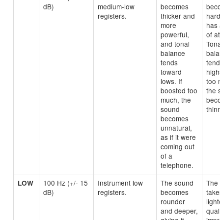
dB)
medium-low
becomes
bec
registers.
thicker and
har
more
has 
powerful,
of a
and tonal
Tona
balance
bal
tends
tend
toward
high
lows. If
too 
boosted too
the 
much, the
bec
sound
thin
becomes
unnatural,
as if it were
coming out
of a
telephone.
100 Hz (+/- 15
Instrument low
The sound
The
LOW
dB)
registers.
becomes
take
rounder
light
and deeper,
quali
giving it
impr