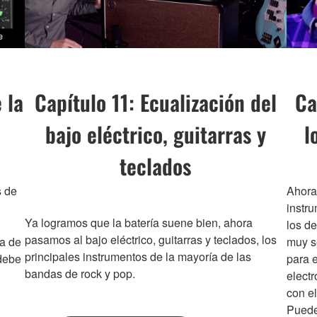
 la
Capítulo 11: Ecualización del
Ca
bajo eléctrico, guitarras y
l
teclados
s de
Ahora
instru
Ya logramos que la batería suene bien, ahora
los d
pasamos al bajo eléctrico, guitarras y teclados, los
da de
muy s
principales instrumentos de la mayoría de las
 debe
para e
bandas de rock y pop.
elect
con el
Puede