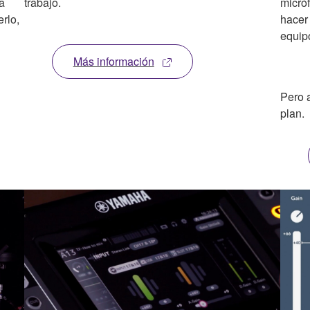
a
trabajo.
micró
rlo,
hacer
equip
Más información
Pero 
plan.