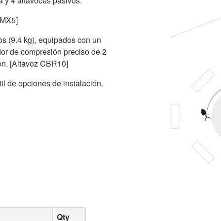
a y 4 altavoces pasivos.
EMX5]
os (9.4 kg), equipados con un
dor de compresión preciso de 2
ión. [Altavoz CBR10]
il de opciones de instalación.
Qty