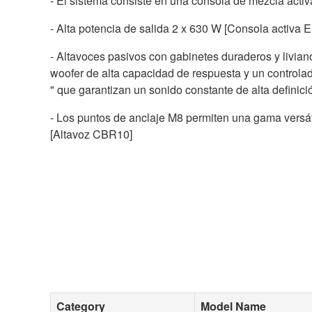
- El sistema consiste en una consola de mezcla activ
- Alta potencia de salida 2 x 630 W [Consola activa 
- Altavoces pasivos con gabinetes duraderos y livian
woofer de alta capacidad de respuesta y un controla
" que garantizan un sonido constante de alta definic
- Los puntos de anclaje M8 ​​permiten una gama versát
[Altavoz CBR10]
Category
Model Name