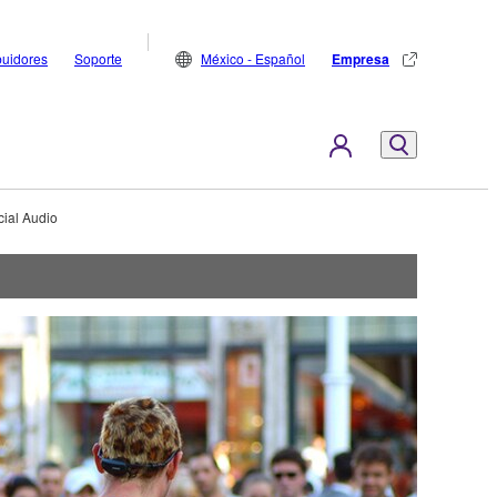
buidores
Soporte
México - Español
Empresa
ial Audio