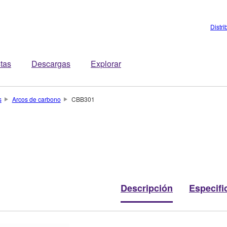
Distri
stas
Descargas
Explorar
s
Arcos de carbono
CBB301
Descripción
Especifi