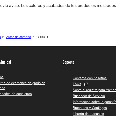
revio aviso. Los colores y acabados de los productos mostrados
s
Arcos de carbono
CBB301
Musical
Soporte
os
Contacte con nosotros
ema de exámenes de grado de
FAQs
aha
Sobre el registro para Yama
vidades de conciertos
Buscador de Servicio
Información sobre la garantí
Brochures y Catálogos
Librería de manuales