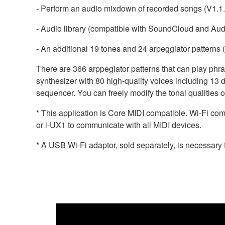
- Perform an audio mixdown of recorded songs (V1.1.
- Audio library (compatible with SoundCloud and Aud
- An additional 19 tones and 24 arpeggiator patterns 
There are 366 arppegiator patterns that can play phra
synthesizer with 80 high-quality voices including 13
sequencer. You can freely modify the tonal qualities o
* This application is Core MIDI compatible. Wi-Fi co
or i-UX1 to communicate with all MIDI devices.
* A USB Wi-Fi adaptor, sold separately, is necessary