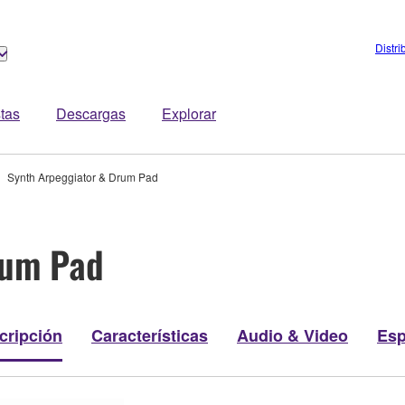
Distri
stas
Descargas
Explorar
Synth Arpeggiator & Drum Pad
rum Pad
cripción
Características
Audio & Video
Esp