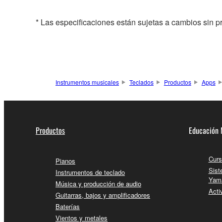
* Las especificaciones están sujetas a cambios sin p
Instrumentos musicales
Teclados
Productos
Apps
Productos
Educación 
Curs
Pianos
Sist
Instrumentos de teclado
Yam
Música y producción de audio
Acti
Guitarras, bajos y amplificadores
Baterías
Vientos y metales