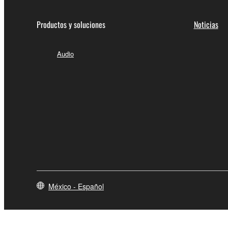
Productos y soluciones
Noticias
Audio
México - Español
Contacte con nosotros
Terminos de uso
Politica de privac