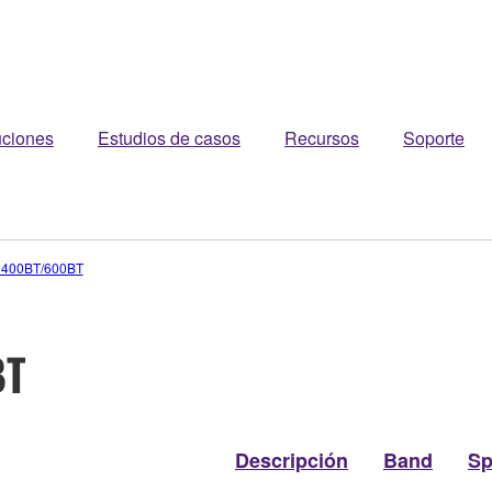
uciones
Estudios de casos
Recursos
Soporte
400BT/600BT
BT
Descripción
Band
Sp