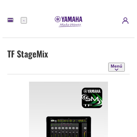
Menú
TF StageMix
Menú