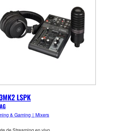
3MK2 LSPK
 AG
ming & Gaming｜Mixers
te de Streaming en vivo