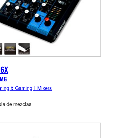
6X
 MG
ming & Gaming｜Mixers
la de mezclas