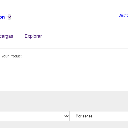
Distri
ion
cargas
Explorar
d Your Product