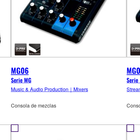
MG06
MG0
Serie MG
Serie
Music & Audio Production｜Mixers
Strea
Consola de mezclas
Conso