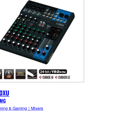
0XU
 MG
ming & Gaming｜Mixers