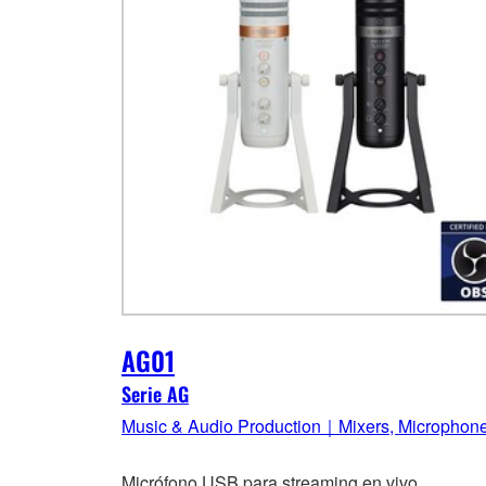
AG01
Serie AG
Music & Audio Production｜Mixers, Microphon
Micrófono USB para streaming en vivo