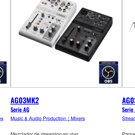
AG03MK2
AG0
Serie AG
Serie
es
Music & Audio Production｜Mixers
Strea
Mezclador de streaming en vivo
Paque